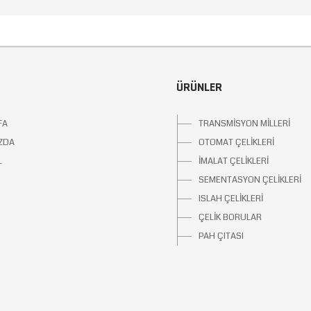
ÜRÜNLER
FA
TRANSMİSYON MİLLERİ
ZDA
OTOMAT ÇELİKLERİ
L
İMALAT ÇELİKLERİ
SEMENTASYON ÇELİKLERİ
ISLAH ÇELİKLERİ
ÇELİK BORULAR
PAH ÇITASI