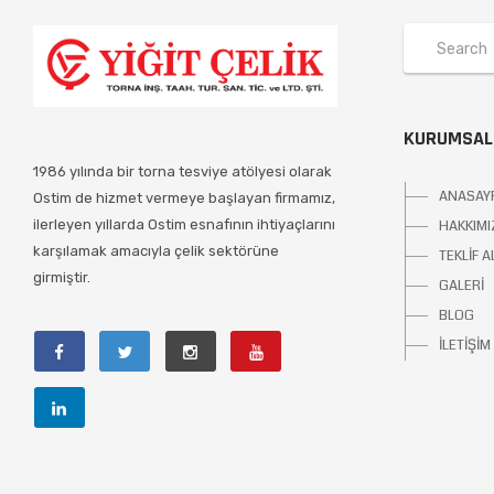
KURUMSAL
1986 yılında bir torna tesviye atölyesi olarak
ANASAY
Ostim de hizmet vermeye başlayan firmamız,
ilerleyen yıllarda Ostim esnafının ihtiyaçlarını
HAKKIMI
karşılamak amacıyla çelik sektörüne
TEKLİF A
girmiştir.
GALERİ
BLOG
İLETİŞİM