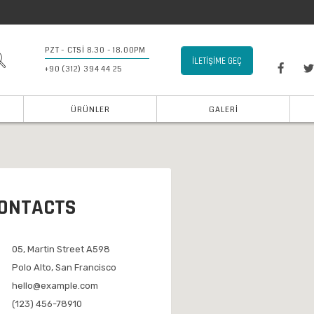
PZT - CTSI 8.30 - 18.00PM
İLETIŞIME GEÇ
+90 (312) 394 44 25
ÜRÜNLER
GALERI
ONTACTS
05, Martin Street A598
Polo Alto, San Francisco
hello@example.com
(123) 456-78910