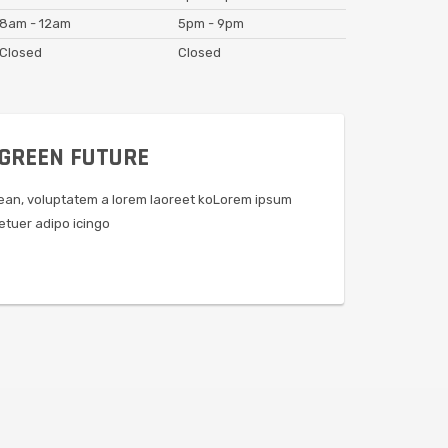
8am - 12am
5pm - 9pm
Closed
Closed
 GREEN FUTURE
ean, voluptatem a lorem laoreet koLorem ipsum
etuer adipo icingo
E