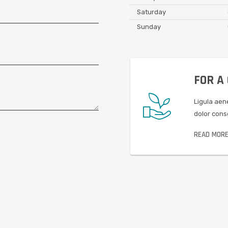
Saturday
Sunday
FOR A
Ligula aen
dolor cons
READ MOR